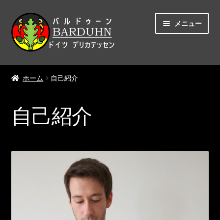
ナ
コ
メニュー
ビ
ン
ゲ
テ
ー
ン
ホーム
シ
ツ
ホーム
自己紹介
ョ
へ
自己紹介
ン
ス
へ
キ
自己紹介
ショップ
ス
ッ
キ
プ
ッ
マイアカウント
プ
カート
チェックアウト