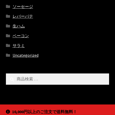
ソーセージ
レバーパテ
生ハム
ベーコン
サラミ
Uncategorized
検
検
索
索
対
象:
10,000円以上のご注文で送料無料！
© BARDUHN ドイツ デリカテッセン 2022