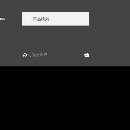
検
検
ries
索
索
対
象:
¥
0
0個の商品