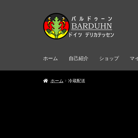
ナ
コ
ビ
ン
ゲ
テ
ー
ン
シ
ツ
ョ
へ
ホーム
自己紹介
ショップ
マ
ン
ス
へ
キ
ス
ッ
ホーム
冷蔵配送
キ
プ
ッ
プ