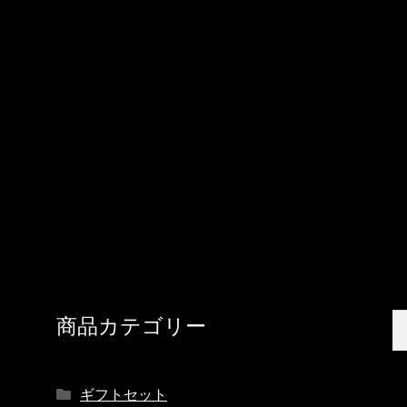
検
検
商品カテゴリー
索
索
対
象
ギフトセット