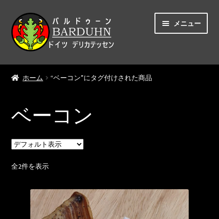
ナ
コ
メニュー
ビ
ン
ゲ
テ
ー
ン
ホーム
シ
ツ
ホーム
“ベーコン”にタグ付けされた商品
ョ
へ
自己紹介
ン
ス
へ
キ
ベーコン
ショップ
ス
ッ
キ
プ
ッ
マイアカウント
プ
全2件を表示
カート
チェックアウト