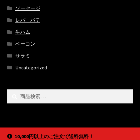
ソーセージ
レバーパテ
生ハム
ベーコン
サラミ
Uncategorized
検
検
索
索
対
象:
10,000円以上のご注文で送料無料！
© BARDUHN ドイツ デリカテッセン 2022