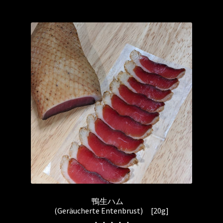
鴨生ハム
(Geräucherte Entenbrust) [20g]