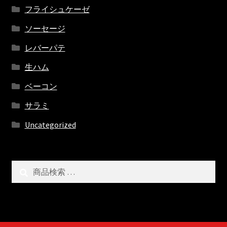
フライシュケーゼ
ソーセージ
レバーパテ
生ハム
ベーコン
サラミ
Uncategorized
検
検
索
索
対
象: