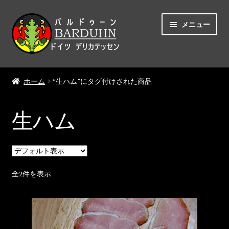
ナ
コ
メニュー
ビ
ン
ゲ
テ
ー
ン
ホーム
シ
ツ
ホーム
“生ハム”にタグ付けされた商品
ョ
へ
自己紹介
ン
ス
へ
キ
生ハム
ショップ
ス
ッ
キ
プ
ッ
マイアカウント
プ
全2件を表示
カート
チェックアウト